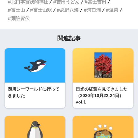
北口本宮浅間神社
吉田うどん
富士吉田
富士山
富士山駅
忍野八海
河口湖
温泉
麺許皆伝
関連記事
鴨川シーワールドに行って
日光の紅葉を見てきました
きました
（2020年10月22‐24日）
vol.1