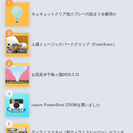
1
キュキュットクリア泡スプレーの詰まりを解消☆
2
人感ミュージックバードクリップ（Francfranc）
3
お花見＠千鳥ヶ淵2019.3.31
4
canon PowerShot ZOOMを買いました
5
ティラミススター（前ティラミスヒーロー）カフェオ