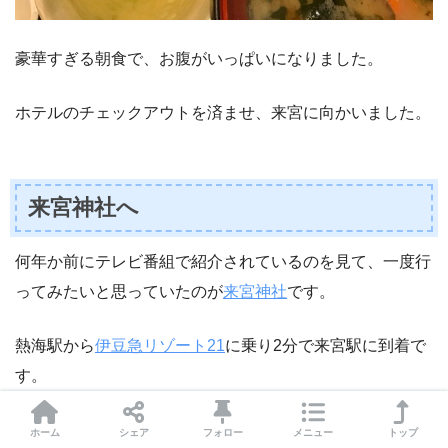
豪華すぎる朝食で、お腹がいっぱいになりました。
ホテルのチェックアウトを済ませ、来宮に向かいました。
来宮神社へ
何年か前にテレビ番組で紹介されているのを見て、一度行
ってみたいと思っていたのが
来宮神社
です。
熱海駅から
伊豆急リゾート21
に乗り2分で来宮駅に到着で
す。
たまたまこの電車に乗ったのですが、窓側を向いた座席で
ホーム
シェア
フォロー
メニュー
トップ