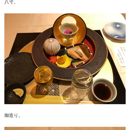
八寸。
御造り。