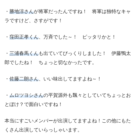
・
勝地涼さん
が将軍だったんですね！ 将軍は独特なキャ
ラですけど、さすがです！
・
窪田正孝くん
、万斉でした～！ ピッタリかと！
・
三浦春馬くん
も出ていてびっくりしました！ 伊藤鴨太
郎でしたね！ ちょっと切なかったです。
・
佐藤二朗さん
、いい味出してますよね～！
・
ムロツヨシさん
の平賀源外も飄々としていてちょっとお
とぼけ？で面白いですね！
本当にすごいメンバーが出演してますよね！この他にもた
くさん出演していらっしゃいます。