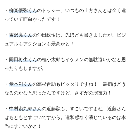
・
柳楽優弥くん
のトッシー、いつもの土方さんとは全く違
っていて面白かったです！
・
吉沢亮くん
の沖田総悟は、先ほども書きましたが、ビジ
ュアルもアクションも最高かと！
・
岡田将生くん
の桂小太郎もイケメンの無駄遣いかなと思
ったりもしますが。
・
堂本剛くん
の高杉晋助もピッタリですね！ 最初はどう
なるのかなと思ったんですけど、さすがの演技力！
・
中村勘九郎さん
の近藤勲も、すごいですよね！近藤さん
はもともとすごいですから。違和感なく演じているのは本
当にすごいかと！