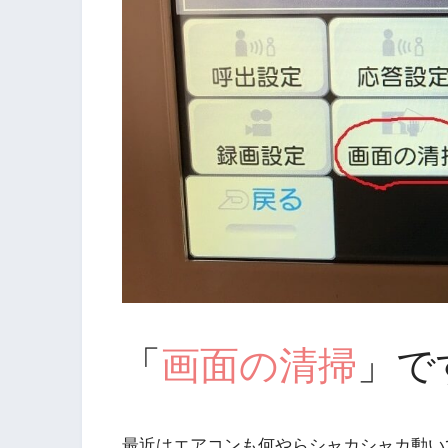
「
画面の清掃
」で
最近はエアコンも何やらシャカシャカ動い